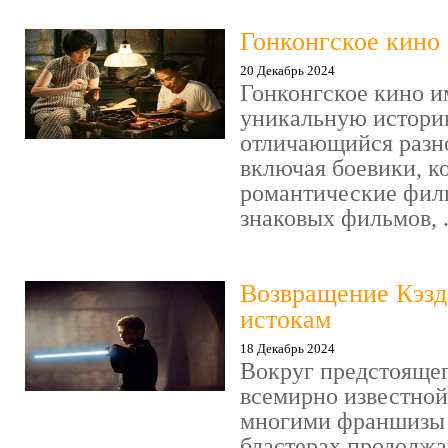
Гонконгское кино
20 Декабрь 2024
Гонконгское кино и
уникальную историю
отличающийся разн
включая боевики, к
романтические фил
знаковых фильмов, .
Возвращение Кэзд
истокам
18 Декабрь 2024
Вокруг предстояще
всемирно известно
многими франшизы 
бластерах продолжа