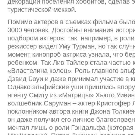
декорации поселения хоббитов, сделав э
туристической меккой.
Помимо актеров в съемках фильма было
3000 человек. Достойны внимания истори
подбором актеров: так, например, в рол
режиссер видел Уму Турман, но так случи
момент кинопроб актриса узнала, что б
ребенком. Так Лив Тайлер стала частью
«Властелина колец». Роль главного эль
Дэвид Боуи и даже принимал участие в к
Однако эльфийские уши пришлись впор
агенту Смиту из «Матрицы» Хьюго Уивин
волшебник Саруман – актер Кристофер Л
поклонником автора книги Джона Толкиен
он даже получил его личное благословен
мечтал лишь о роли Гэндальфа (которая