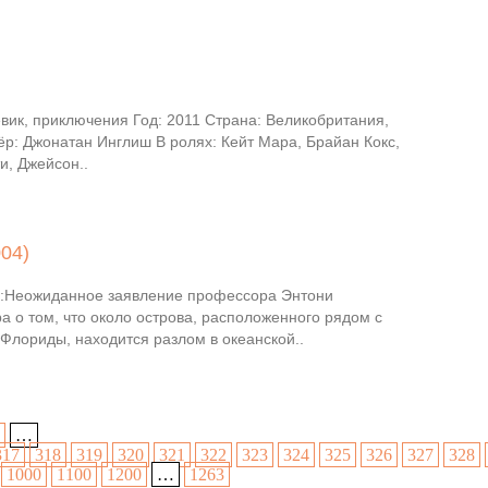
вик, приключения Год: 2011 Страна: Великобритания,
р: Джонатан Инглиш В ролях: Кейт Мара, Брайан Кокс,
и, Джейсон..
004)
:Неожиданное заявление профессора Энтони
 о том, что около острова, расположенного рядом с
Флориды, находится разлом в океанской..
…
317
318
319
320
321
322
323
324
325
326
327
328
1000
1100
1200
…
1263