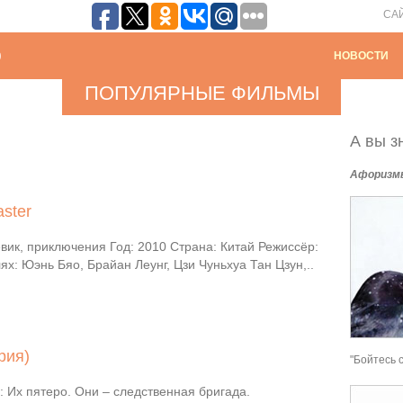
СА
НОВОСТИ
ПОПУЛЯРНЫЕ ФИЛЬМЫ
А вы зн
Афоризм
ster
вик, приключения Год: 2010 Страна: Китай Режиссёр:
ях: Юэнь Бяо, Брайан Леунг, Цзи Чуньхуа Тан Цзун,..
рия)
"Бойтесь 
 Их пятеро. Они – следственная бригада.