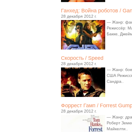
Ганхед: Война роботов / Ga
28 декабря 2012 г.
— Жанр: фан
Режиссёр: М
Бакке, Джей
Скорость / Speed
28 декабря 2012 г.
— Жанр: бое
США Режиссё
Сандра..
Форрест Гамп / Forrest Gum
28 декабря 2012 г.
— Жанр: дра
Роберт Земек
Майкелти..