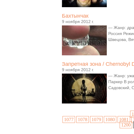
Бахтынчак
9 ноября 2012 г.
— Жанр: драм
Россия Режи
Швецова, Вя
Запретная зона / Chernobyl D
9 ноября 2012 г.
— Жанр: ужа
Паркер В ро
Садовский, О
1
1077
1078
1079
1080
1081
1200