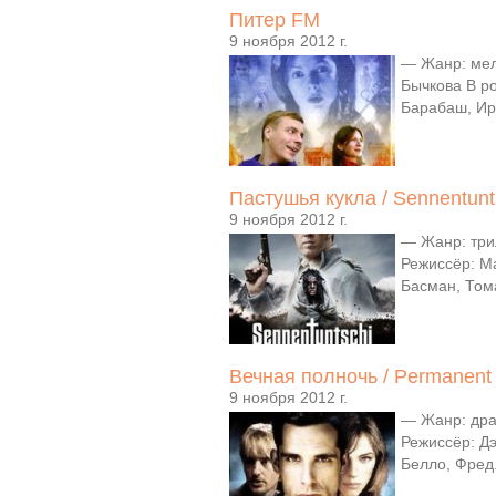
Питер FM
9 ноября 2012 г.
— Жанр: мел
Бычкова В р
Барабаш, Ир
Пастушья кукла / Sennentunt
9 ноября 2012 г.
— Жанр: три
Режиссёр: М
Басман, Тома
Вечная полночь / Permanent 
9 ноября 2012 г.
— Жанр: дра
Режиссёр: Д
Белло, Фред.