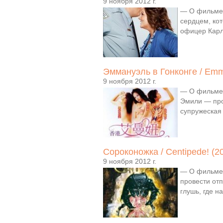
9 ноября 2012 г.
— О фильме:
сердцем, ко
офицер Карл
Эммануэль в Гонконге / Emm
9 ноября 2012 г.
— О фильме:
Эмили — про
супружеска
Сороконожка / Centipede! (2
9 ноября 2012 г.
— О фильме:
провести от
глушь, где 