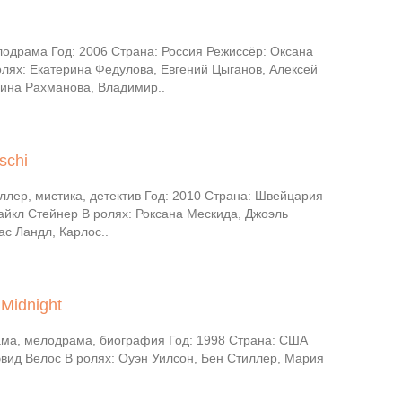
одрама Год: 2006 Страна: Россия Режиссёр: Оксана
олях: Екатерина Федулова, Евгений Цыганов, Алексей
ина Рахманова, Владимир..
schi
ллер, мистика, детектив Год: 2010 Страна: Швейцария
айкл Стейнер В ролях: Роксана Мескида, Джоэль
с Ландл, Карлос..
Midnight
ма, мелодрама, биография Год: 1998 Страна: США
эвид Велос В ролях: Оуэн Уилсон, Бен Стиллер, Мария
.