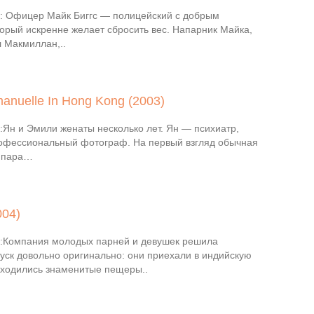
 Офицер Майк Биггс — полицейский с добрым
торый искренне желает сбросить вес. Напарник Майка,
 Макмиллан,..
anuelle In Hong Kong (2003)
Ян и Эмили женаты несколько лет. Ян — психиатр,
фессиональный фотограф. На первый взгляд обычная
я пара…
004)
Компания молодых парней и девушек решила
пуск довольно оригинально: они приехали в индийскую
находились знаменитые пещеры..