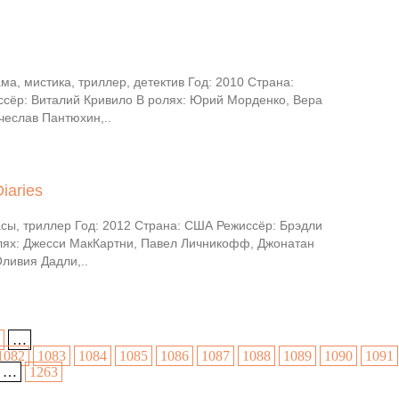
а, мистика, триллер, детектив Год: 2010 Страна:
ссёр: Виталий Кривило В ролях: Юрий Морденко, Вера
чеслав Пантюхин,..
iaries
сы, триллер Год: 2012 Страна: США Режиссёр: Брэдли
лях: Джесси МакКартни, Павел Личникофф, Джонатан
ливия Дадли,..
…
1082
1083
1084
1085
1086
1087
1088
1089
1090
1091
…
1263