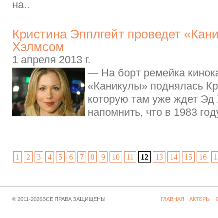
на..
Кристина Эпплгейт проведет «Кан
Хэлмсом
1 апреля 2013 г.
— На борт ремейка кинок
«Каникулы» поднялась Кр
которую там уже ждет Эд
напомнить, что в 1983 году
1
2
3
4
5
6
7
8
9
10
11
12
13
14
15
16
1
© 2011-2026ВСЕ ПРАВА ЗАЩИЩЕНЫ
ГЛАВНАЯ
АКТЕРЫ