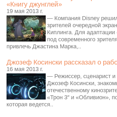
«Книгу джунглей»
19 мая 2013 г.
— Компания Disney решил
зрителей очередной экра
Киплинга. Для адаптации
под современного зрител
привлечь Джастина Марка,..
Джозеф Косински рассказал о рабо
16 мая 2013 г.
— Режиссер, сценарист и
Джозеф Косински, знако
отечественному кинозрит
«Трон 3″ и «Обливион», п
которая ведется..